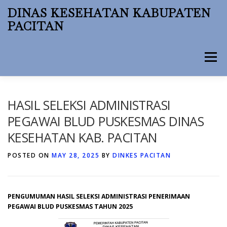
Skip
DINAS KESEHATAN KABUPATEN
to
PACITAN
content
Menu
BERANDA
PROFIL
BERITA
PPID
HASIL SELEKSI ADMINISTRASI
PEGAWAI BLUD PUSKESMAS DINAS
KESEHATAN KAB. PACITAN
SIGIZTA BESTI
PSC 119 PACITAN
PENGADUAN
POSTED ON
MAY 28, 2025
BY
DINKES PACITAN
PENGUMUMAN HASIL SELEKSI ADMINISTRASI PENERIMAAN
PEGAWAI BLUD PUSKESMAS TAHUN 2025