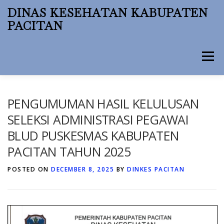
Skip
DINAS KESEHATAN KABUPATEN
to
PACITAN
content
Menu
BERANDA
PROFIL
BERITA
PPID
PENGUMUMAN HASIL KELULUSAN
SELEKSI ADMINISTRASI PEGAWAI
BLUD PUSKESMAS KABUPATEN
SIGIZTA BESTI
PSC 119 PACITAN
PENGADUAN
PACITAN TAHUN 2025
POSTED ON
DECEMBER 8, 2025
BY
DINKES PACITAN